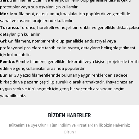
Sarı
: Sarı filament, canlı ve enerjik bir renk olup genellikle dikkat çekici
prototipler veya süs eşyaları için kullanılır.
Mor
: Mor filament, estetik amaçlı baskılar için popülerdir ve genellikle
sanat ve tasarım projelerinde kullanılır.
Turuncu
: Turuncu, hareketli ve neşeli bir renktir ve genellikle dikkat çekici
detaylar için kullanılır.
Gri
: Gri filament, nötr bir renk olup genellikle endüstriyel veya
profesyonel projelerde tercih edilir. Ayrıca, detayların belirginleştirilmesi
için kullanılabilir.
Pembe
: Pembe filament, genellikle dekoratif veya kişisel projelerde tercih
edilir ve genç kullanıcılar arasında popülerdir.
Bunlar, 3D yazıcı filamentlerinde bulunan yaygın renklerden sadece
birkaçıdır ve pazarın çeşitliliği sürekli olarak artmaktadır. İhtiyacınıza en
uygun renk ve türü seçmek için geniş bir seçenek arasından seçim
yapabilirsiniz.
BIZDEN HABERLER
Bültenimize Üye Olun ! Tüm İndirim ve Fırsatlardan İlk Sizin Haberiniz
Olsun !