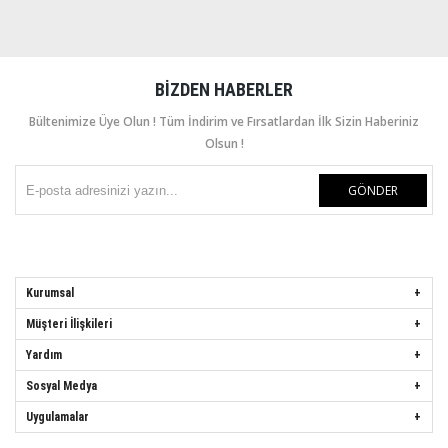
BIZDEN HABERLER
Bültenimize Üye Olun ! Tüm İndirim ve Fırsatlardan İlk Sizin Haberiniz
Olsun !
GÖNDER
Kurumsal
Müşteri İlişkileri
Yardım
Sosyal Medya
Uygulamalar