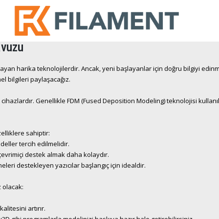
avuzu
layan harika teknolojilerdir. Ancak, yeni başlayanlar için doğru bilgiyi edin
l bilgileri paylaşacağız.
en cihazlardır. Genellikle FDM (Fused Deposition Modeling) teknolojisi kullan
lliklere sahiptir:
ller tercih edilmelidir.
n çevrimiçi destek almak daha kolaydır.
meleri destekleyen yazıcılar başlangıç için idealdir.
z olacak:
litesini artırır.