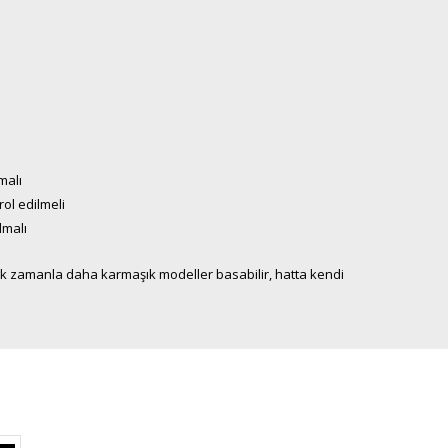
malı
rol edilmeli
lmalı
arak zamanla daha karmaşık modeller basabilir, hatta kendi