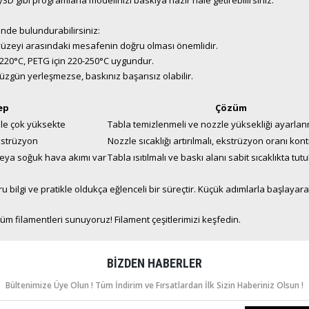
3D gibi programlarla modelinizi baskıya hazır hale getirebilirsiniz.
ünde bulundurabilirsiniz:
 yüzeyi arasındaki mesafenin doğru olması önemlidir.
0-220°C, PETG için 220-250°C uygundur.
üzgün yerleşmezse, baskınız başarısız olabilir.
ep
Çözüm
zle çok yüksekte
Tabla temizlenmeli ve nozzle yüksekliği ayarlan
kstrüzyon
Nozzle sıcaklığı artırılmalı, ekstrüzyon oranı kont
 veya soğuk hava akımı var
Tabla ısıtılmalı ve baskı alanı sabit sıcaklıkta tutu
ğru bilgi ve pratikle oldukça eğlenceli bir süreçtir. Küçük adımlarla başlay
 tüm filamentleri sunuyoruz!
Filament çeşitlerimizi keşfedin
.
BIZDEN HABERLER
Bültenimize Üye Olun ! Tüm İndirim ve Fırsatlardan İlk Sizin Haberiniz Olsun !