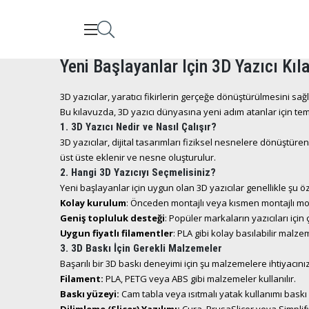
Yeni Başlayanlar İçin 3D Yazıcı Kıl
3D yazıcılar, yaratıcı fikirlerin gerçeğe dönüştürülmesini sağ
Bu kılavuzda, 3D yazıcı dünyasına yeni adım atanlar için teme
1. 3D Yazıcı Nedir ve Nasıl Çalışır?
3D yazıcılar, dijital tasarımları fiziksel nesnelere dönüştür
üst üste eklenir ve nesne oluşturulur.
2. Hangi 3D Yazıcıyı Seçmelisiniz?
Yeni başlayanlar için uygun olan 3D yazıcılar genellikle şu öze
Kolay kurulum
: Önceden montajlı veya kısmen montajlı mode
Geniş topluluk desteği
: Popüler markaların yazıcıları içi
Uygun fiyatlı filamentler
: PLA gibi kolay basılabilir malze
3. 3D Baskı İçin Gerekli Malzemeler
Başarılı bir 3D baskı deneyimi için şu malzemelere ihtiyacını
Filament:
PLA, PETG veya ABS gibi malzemeler kullanılır.
Baskı yüzeyi:
Cam tabla veya ısıtmalı yatak kullanımı baskı ka