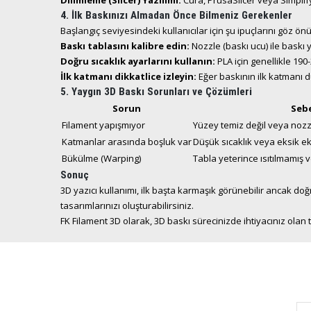
Dilimleme (Slicer) Yazılımı:
Cura, PrusaSlicer veya Simplify
4. İlk Baskınızı Almadan Önce Bilmeniz Gerekenler
Başlangıç seviyesindeki kullanıcılar için şu ipuçlarını göz ön
Baskı tablasını kalibre edin:
Nozzle (baskı ucu) ile baskı
Doğru sıcaklık ayarlarını kullanın:
PLA için genellikle 19
İlk katmanı dikkatlice izleyin:
Eğer baskının ilk katmanı d
5. Yaygın 3D Baskı Sorunları ve Çözümleri
Sorun
Seb
Filament yapışmıyor
Yüzey temiz değil veya noz
Katmanlar arasında boşluk var
Düşük sıcaklık veya eksik e
Bükülme (Warping)
Tabla yeterince ısıtılmamış
Sonuç
3D yazıcı kullanımı, ilk başta karmaşık görünebilir ancak do
tasarımlarınızı oluşturabilirsiniz.
FK Filament 3D olarak, 3D baskı sürecinizde ihtiyacınız olan