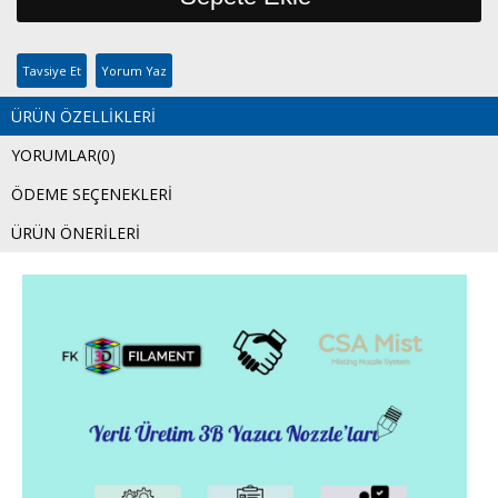
Tavsiye Et
Yorum Yaz
ÜRÜN ÖZELLIKLERI
YORUMLAR
(0)
ÖDEME SEÇENEKLERI
ÜRÜN ÖNERILERI