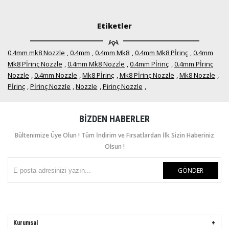
Etiketler
0.4mm mk8 Nozzle
,
0.4mm
,
0.4mm Mk8
,
0.4mm Mk8 Pİrinç
,
0.4mm
Mk8 Pİrinç Nozzle
,
0.4mm Mk8 Nozzle
,
0.4mm Pİrinç
,
0.4mm Pİrinç
Nozzle
,
0.4mm Nozzle
,
Mk8 Pİrinç
,
Mk8 Pİrinç Nozzle
,
Mk8 Nozzle
,
Pİrinç
,
Pİrinç Nozzle
,
Nozzle
,
Pirinç Nozzle
,
BIZDEN HABERLER
Bültenimize Üye Olun ! Tüm İndirim ve Fırsatlardan İlk Sizin Haberiniz
Olsun !
GÖNDER
Kurumsal