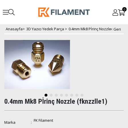
0
Anasayfa
>
3D Yazıcı Yedek Parça
>
0.4mm Mk8 Pİrinç Nozzle
0.4mm Mk8 Pİrinç Nozzle
(fknzzlle1)
FK Filament
Marka
: