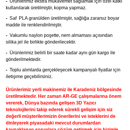
-
Ürünlerimiz ekstra mukavemet sağlamak için özel katkı
kullanılarak üretilmiştir, kopma yapmaz.
-
Saf PLA granülden üretilmiştir, sağlığa zararsız boyar
madde ile renklendirilmiştir.
-
Vakumlu naylon poşette, nem almaması açısından
silika jel ile birlikte gönderilecektir.
-
Ürünlerimiz belirli bir saate kadar aynı gün kargo ile
gönderilmektedir.
-
Toplu alımlarda gerçekleşecek kampanyalı fiyatlar için
iletişime geçebilirsiniz.
Ürünlerimiz yerli makinemiz ile Karadeniz bölgesinde
üretilmektedir. Her zaman AR-GE çalışmalarına önem
vererek, Dünya bazında gelişen 3D Yazıcı
teknolojilerini takip ederek sürekli gelişim için siz
değerli müşterilerimizin önerilerini ve isteklerini de
dinleyerek piyasadaki mevcut durumlardan
kaynaklanan sorunlara çözüm getirmek için bizimle