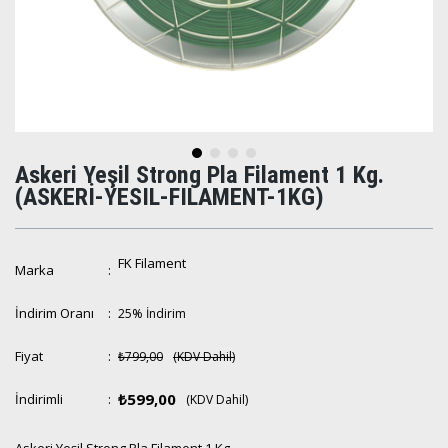
Askeri Yeşil Strong Pla Filament 1 Kg.
(ASKERİ-YESIL-FILAMENT-1KG)
FK Filament
Marka
:
İndirim Oranı
:
25
%
İndirim
Fiyat
:
₺799,00
(KDV Dahil)
₺599,00
İndirimli
:
(KDV Dahil)