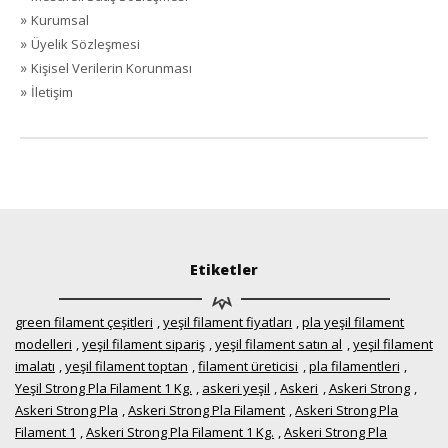
»
Kurumsal
»
Üyelik Sözleşmesi
»
Kişisel Verilerin Korunması
»
İletişim
Etiketler
green filament çeşitleri
,
yeşil filament fiyatları
,
pla yeşil filament
modelleri
,
yeşil filament sipariş
,
yeşil filament satın al
,
yeşil filament
imalatı
,
yeşil filament toptan
,
filament üreticisi
,
pla filamentleri
,
Yeşil Strong Pla Filament 1 Kg.
,
askeri yeşil
,
Askeri
,
Askeri Strong
,
Askeri Strong Pla
,
Askeri Strong Pla Filament
,
Askeri Strong Pla
Filament 1
,
Askeri Strong Pla Filament 1 Kg.
,
Askeri Strong Pla