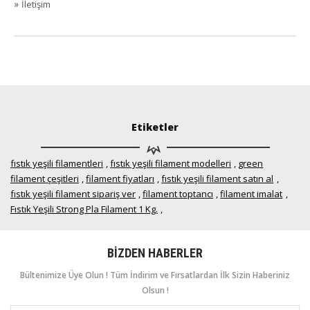
»
İletişim
Etiketler
fıstık yeşili filamentleri
,
fıstık yeşili filament modelleri
,
green
filament çeşitleri
,
filament fiyatları
,
fıstık yeşili filament satın al
,
fıstık yeşili filament sipariş ver
,
filament toptancı
,
filament imalat
,
Fıstık Yeşili Strong Pla Filament 1 Kg.
,
BIZDEN HABERLER
Bültenimize Üye Olun ! Tüm İndirim ve Fırsatlardan İlk Sizin Haberiniz
Olsun !