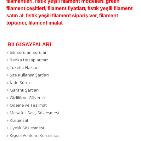
filamentleri, fıstık yeşili filament modelleri, green
filament çeşitleri, filament fiyatları, fıstık yeşili filament
satın al, fıstık yeşili filament sipariş ver, filament
toptancı, filament imalat
BİLGİ SAYFALARI
»
Sık Sorulan Sorular
»
Banka Hesaplarımız
»
Tüketici Hakları
»
Site Kullanım Şartları
»
İade Süreci
»
Garanti Şartları
»
Gizlilik ve Güvenlik
»
Ödeme ve Teslimat
»
Mesafeli Satış Sözleşmesi
»
Kurumsal
»
Üyelik Sözleşmesi
»
Kişisel Verilerin Korunması