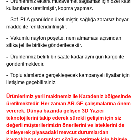
-
Ürünlerimiz ekstra mukavemet sağlamak için özel katkı
kullanılarak üretilmiştir, kopma yapmaz.
-
Saf PLA granülden üretilmiştir, sağlığa zararsız boyar
madde ile renklendirilmiştir.
-
Vakumlu naylon poşette, nem almaması açısından
silika jel ile birlikte gönderilecektir.
-
Ürünlerimiz belirli bir saate kadar aynı gün kargo ile
gönderilmektedir.
-
Toplu alımlarda gerçekleşecek kampanyalı fiyatlar için
iletişime geçebilirsiniz.
Ürünlerimiz yerli makinemiz ile Karadeniz bölgesinde
üretilmektedir. Her zaman AR-GE çalışmalarına önem
vererek, Dünya bazında gelişen 3D Yazıcı
teknolojilerini takip ederek sürekli gelişim için siz
değerli müşterilerimizin önerilerini ve isteklerini de
dinleyerek piyasadaki mevcut durumlardan
kaynaklanan sorunlara çözüm getirmek için bizimle