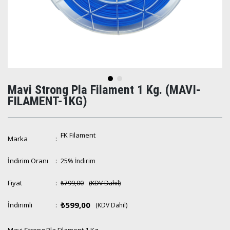
Mavi Strong Pla Filament 1 Kg.
(MAVI-
FILAMENT-1KG)
FK Filament
Marka
:
İndirim Oranı
:
25
%
İndirim
Fiyat
:
₺799,00
(KDV Dahil)
₺599,00
İndirimli
:
(KDV Dahil)