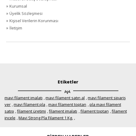
»
Kurumsal
»
Üyelik Sözleşmesi
»
Kişisel Verilerin Korunması
»
İletişim
Etiketler
mavi filament imalatı
,
mavi filament satın al
,
mavi filament sipariş
ver
,
mavi filament pla
,
mavi filament toptan
,
pla mavi filament
satışı
,
filament üretimi
,
filament imalatı
,
filament toptan
,
filament
incele
,
Mavi Strong Pla Filament 1 Kg.
,